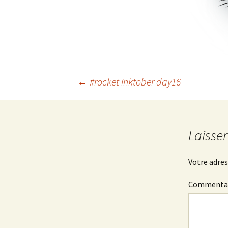
Navigation
←
#rocket inktober day16
des
articles
Laisse
Votre adres
Commenta