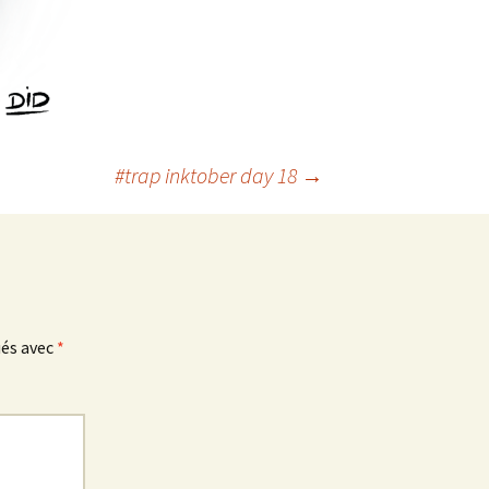
#trap inktober day 18
→
ués avec
*