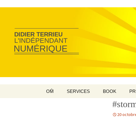
DIDIER TERRIEU
L'INDÉPENDANT
NUMÉRIQUE
Aller
OM̐
SERVICES
BOOK
PR
au
#storm
contenu
20 octobr