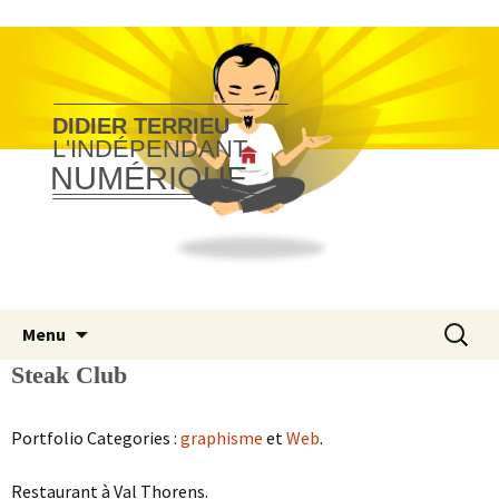
DIDIER TERRIEU
L'INDÉPENDANT
NUMÉRIQUE
Aller
Recherc
Menu
au
Steak Club
contenu
Portfolio Categories :
graphisme
et
Web
.
Restaurant à Val Thorens.