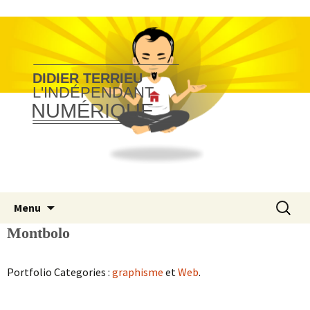
DIDIER TERRIEU
L'INDÉPENDANT
NUMÉRIQUE
Aller
Recherc
Menu
au
Montbolo
contenu
Portfolio Categories :
graphisme
et
Web
.