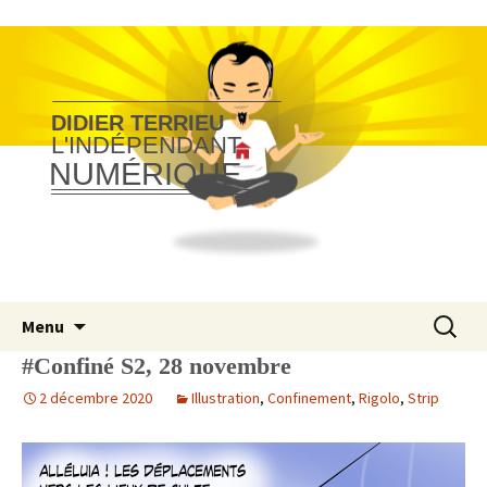
DIDIER TERRIEU
L'INDÉPENDANT
NUMÉRIQUE
Aller
Recherc
Menu
au
#Confiné S2, 28 novembre
contenu
2 décembre 2020
Illustration
,
Confinement
,
Rigolo
,
Strip