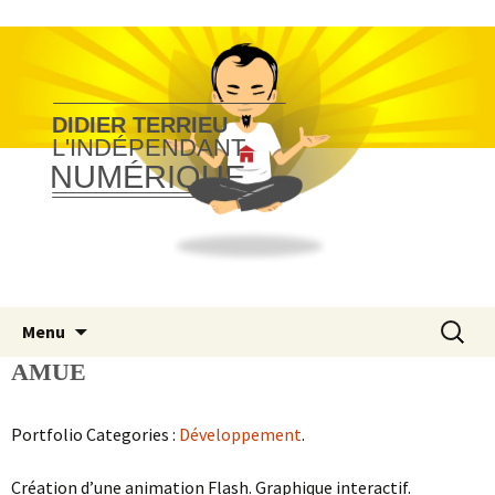
DIDIER TERRIEU
L'INDÉPENDANT
NUMÉRIQUE
Aller
Recherc
Menu
au
AMUE
contenu
Portfolio Categories :
Développement
.
Création d’une animation Flash. Graphique interactif.